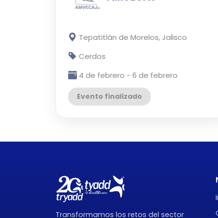
Tepatitlán de Morelos, Jalisco
Cerdos
4 de febrero - 6 de febrero
Evento finalizado
Transformamos los retos del sector